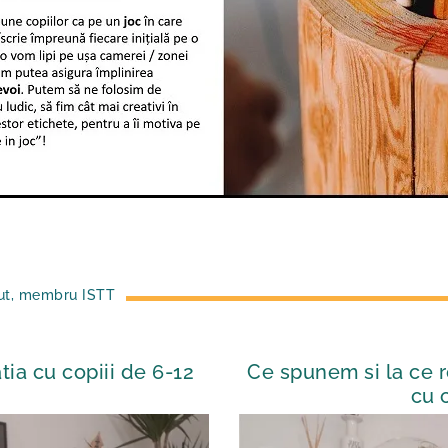
peut, membru ISTT
tia cu copiii de 6-12
Ce spunem si la ce r
cu 