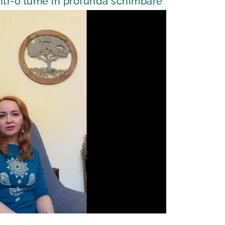
intr-o lume in profundă schimbare