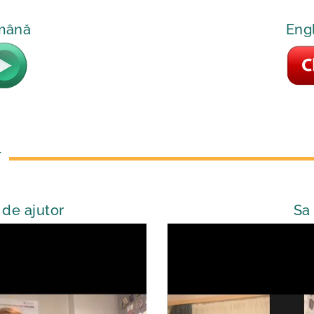
omână
Eng
T
 de ajutor
Sa 