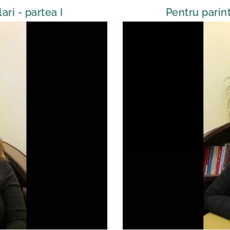
ari - partea I
Pentru parint