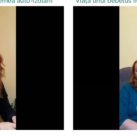
emea auto-izolarii
Viața unui bebelus 