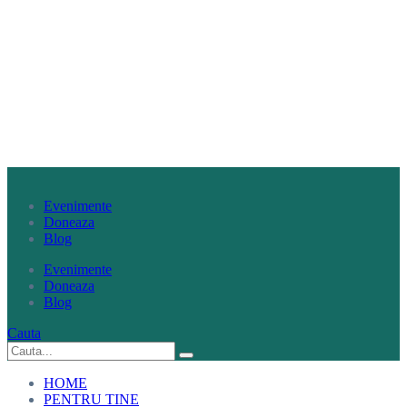
Evenimente
Doneaza
Blog
Evenimente
Doneaza
Blog
Cauta
HOME
PENTRU TINE