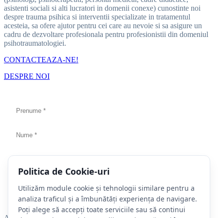
asistenti sociali si alti lucratori in domenii conexe) cunostinte noi
despre trauma psihica si interventii specializate in tratamentul
acesteia, sa ofere ajutor pentru cei care au nevoie si sa asigure un
cadru de dezvoltare profesionala pentru profesionistii din domeniul
psihotraumatologiei.
CONTACTEAZA-NE!
DESPRE NOI
Politica de Cookie-uri
Acest câmp este obligatoriu.
Utilizăm module cookie și tehnologii similare pentru a
analiza traficul și a îmbunătăți experiența de navigare.
Poți alege să accepți toate serviciile sau să continui
Aboneaza-te la Newsletter ISTT si fii la curent cu evenimentele