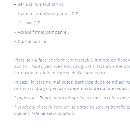
– Seria si numarul din CI;
– Numele firmei/companiei/CIP;
– CUI sau CIF;
– Adresa firmei/companiei;
– Contul bancar.
Plata se va face conform contractului, inainte de fiec
achitarii taxei, veti avea locul asigurat si factura elibera
fi ridicata in zilele in care se desfasoara cursul.
In cazul in care nu mai puteti participa dupa ce ati achita
primim cu drag o persoana desemnata de dumneavoastr
*
Important! Pentru plata integrala, in avans, a celor cinci
* Studentii si elevii care vor sa participe la curs benefic
adeverintele de elevi/studenti.