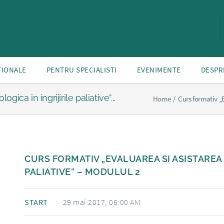
TIONALE
PENTRU SPECIALISTI
EVENIMENTE
DESPR
ica in ingrijirile paliative”...
Home
/
Curs formativ „E
CURS FORMATIV „EVALUAREA SI ASISTAREA 
PALIATIVE” – MODULUL 2
START
29 mai 2017, 06:00 AM