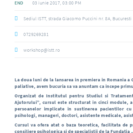
END
03 iunie 2017, 03:00 PM
Sediul ISTT, strada Giacomo Puccini nr. 8A, Bucuresti
0729269281
workshop@istt.ro
La doua luni de la lansarea in premiera in Romania a Cu
paliative, avem bucuria sa va anuntam ca incepe primul
Organizat de Institutul pentru Studiul si Tratamen
Ajutorului”, cursul este structurat in cinci module, a 
persoanelor implicate in sustinerea pacientilor cu
psihologi, manageri, doctori, asistente medicale, asiste
Cursul va ofera atat o baza teoretica, facilitata de 
consiliere psihologica si de specialistii de la Fundatia 