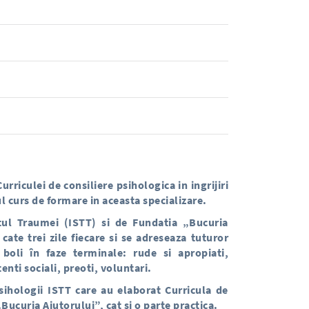
rriculei de consiliere psihologica in ingrijiri
 curs de formare in aceasta specializare.
tul Traumei (ISTT) si de Fundatia „Bucuria
cate trei zile fiecare si
se adreseaza tuturor
 boli în faze terminale: rude si apropiati,
nti sociali, preoti, voluntari.
psihologii ISTT care au elaborat Curricula de
„Bucuria Ajutorului”, cat si o parte practica.