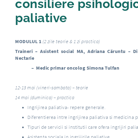
consiliere psihologica
paliative
MODULUL 1
(
2 zile teorie & 1 zi practica)
Traineri – Asistent social MA, Adriana Căruntu – Dir
Nectarie
– Medic primar oncolog Simona Tulfan
12-13 mai (vineri-sambata) – teorie
14 mai (duminica) – practica
Ingrijirea paliativa- repere generale.
Diferentierea intre ingrijirea paliativa si medicina p
Tipuri de servicii si institutii care ofera ingrijiri pali
Asistenta sociala in ingrijirile paliative.