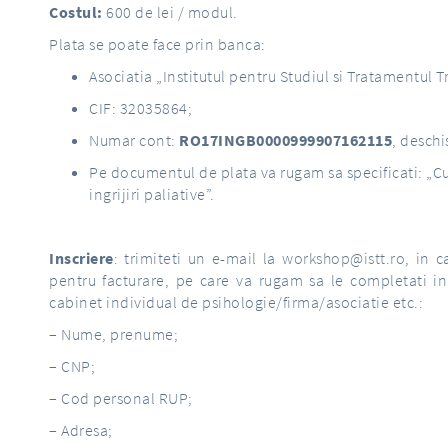
Costul
:
600 de lei / modul.
Plata se poate face prin banca:
Asociatia „Institutul pentru Studiul si Tratamentul 
CIF: 32035864;
Numar cont:
RO17INGB0000999907162115
, deschi
Pe documentul de plata va rugam sa specificati: „Cu
ingrijiri paliative”.
Inscriere
: trimiteti un e-mail la
workshop@istt.ro
, in 
pentru facturare, pe care va rugam sa le completati in
cabinet individual de psihologie/firma/asociatie etc.:
– Nume, prenume;
– CNP;
– Cod personal RUP;
– Adresa;