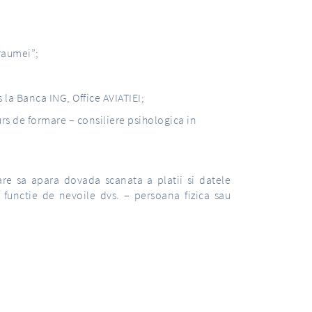
Traumei”;
s la Banca ING, Office AVIATIEI;
rs de formare – consiliere psihologica in
care sa apara dovada scanata a platii si datele
 functie de nevoile dvs. – persoana fizica sau