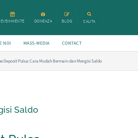
EVENIMENTE
DONEAZA
BLOG
CAUTA
E NOI
MASS-MEDIA
CONTACT
ne Deposit Pulsa: Cara Mudah Bermain dan Mengisi Saldo
isi Saldo