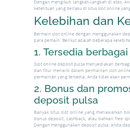
Dengan mengikuti langkah-langkah di atas, An
ketentuan yang berlaku di situs slot online yang
Kelebihan dan Ke
Bermain slot online dengan menggunakan depo
para pemain. Berikut adalah beberapa kelebiha
1. Tersedia berbagai
Slot online deposit pulsa menyediakan berbag
dan fitur menarik dalam permainan slot online
permainan yang tersedia, Anda tidak akan pern
2. Bonus dan promo
deposit pulsa
Banyak situs slot online yang menawarkan b
bonus deposit, cashback, atau bahkan free 
Dengan menggunakan deposit pulsa, Anda dap