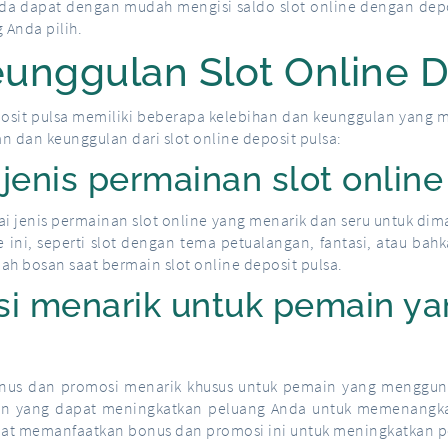
da dapat dengan mudah mengisi saldo slot online dengan depo
 Anda pilih.
unggulan Slot Online D
sit pulsa memiliki beberapa kelebihan dan keunggulan yang 
n dan keunggulan dari slot online deposit pulsa:
 jenis permainan slot onlin
ai jenis permainan slot online yang menarik dan seru untuk 
 ini, seperti slot dengan tema petualangan, fantasi, atau bah
ah bosan saat bermain slot online deposit pulsa.
si menarik untuk pemain 
onus dan promosi menarik khusus untuk pemain yang menggu
spin yang dapat meningkatkan peluang Anda untuk memenangka
at memanfaatkan bonus dan promosi ini untuk meningkatkan 