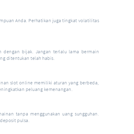
puan Anda. Perhatikan juga tingkat volatilitas
 dengan bijak. Jangan terlalu lama bermain
ng ditentukan telah habis.
n slot online memiliki aturan yang berbeda,
meningkatkan peluang kemenangan.
rmainan tanpa menggunakan uang sungguhan.
deposit pulsa.