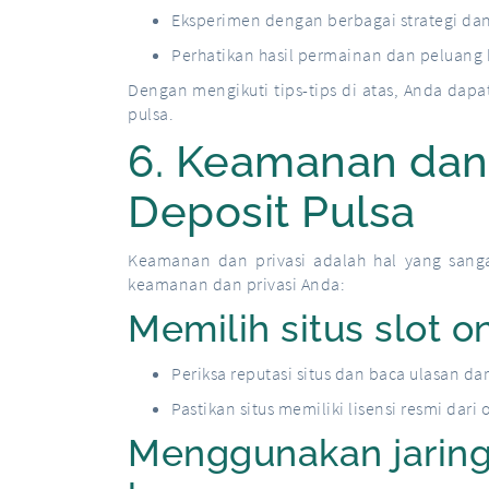
Eksperimen dengan berbagai strategi dan 
Perhatikan hasil permainan dan peluang
Dengan mengikuti tips-tips di atas, Anda d
pulsa.
6. Keamanan dan 
Deposit Pulsa
Keamanan dan privasi adalah hal yang sanga
keamanan dan privasi Anda:
Memilih situs slot o
Periksa reputasi situs dan baca ulasan d
Pastikan situs memiliki lisensi resmi dari 
Menggunakan jaring