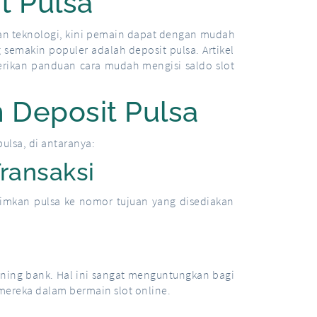
t Pulsa
an teknologi, kini pemain dapat dengan mudah
 semakin populer adalah deposit pulsa. Artikel
rikan panduan cara mudah mengisi saldo slot
 Deposit Pulsa
lsa, di antaranya:
ransaksi
imkan pulsa ke nomor tujuan yang disediakan
ening bank. Hal ini sangat menguntungkan bagi
mereka dalam bermain slot online.