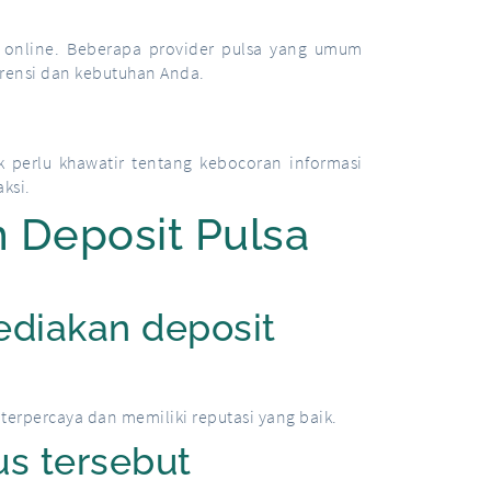
 online. Beberapa provider pulsa yang umum
erensi dan kebutuhan Anda.
 perlu khawatir tentang kebocoran informasi
ksi.
n Deposit Pulsa
ediakan deposit
 terpercaya dan memiliki reputasi yang baik.
us tersebut