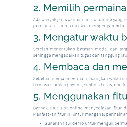
2. Memilih permaina
Ada banyak jenis permainan slot online yang t
permainan, karena ini akan mempengaruhi fr
3. Mengatur waktu 
Setelah menentukan batasan modal dan targ
sehingga mengabaikan tugas dan tanggung jawab
4. Membaca dan me
Sebelum memulai bermain, luangkan waktu un
termasuk jumlah payline, simbol khusus, dan
5. Menggunakan fitu
Banyak situs slot online menyediakan fit
Manfaatkan fitur ini untuk mengenal permain
Gunakan fitur demo untuk menguji per