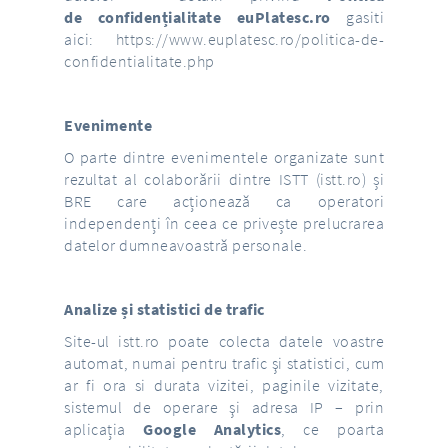
de confidențialitate euPlatesc.ro
gasiti
aici:
https://www.euplatesc.ro/politica-de-
confidentialitate.php
Evenimente
O parte dintre evenimentele organizate sunt
rezultat al colaborării dintre ISTT (
istt.ro
) și
BRE care acționează ca operatori
independenți în ceea ce privește prelucrarea
datelor dumneavoastră personale.
Analize și statistici de trafic
Site-ul
istt.ro
poate colecta datele voastre
automat, numai pentru trafic şi statistici, cum
ar fi ora si durata vizitei, paginile vizitate,
sistemul de operare şi adresa IP – prin
aplicația
Google Analytics
, ce poarta