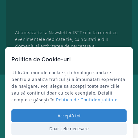
Aboneaza-te la Newsletter ISTT si fii la curent cu
evenimentele dedicate tie, cu noutatile din
domeniu si activitatea de cercetare a
organizatiei.
Politica de Cookie-uri
Utilizăm module cookie și tehnologii similare
pentru a analiza traficul și a îmbunătăți experiența
de navigare. Poți alege să accepți toate serviciile
sau să continui doar cu cele esențiale. Detalii
Copyright
ISTT
©
2025
- Toate drepturile
complete găsești în
Politica de Confidențialitate
.
rezervate
ISTT
este detinatorul de drept la
OSIM
al marcii
inregistrate "
FII BINE CU TINE!
"
Acceptă tot
ANPC
|
Cod deontologic
|
Politica cookies
|
Politica de confidentialitate
|
Termeni si Conditii
|
Doar cele necesare
Site map