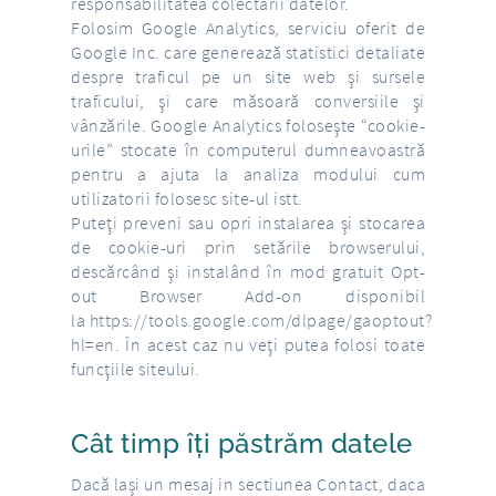
responsabilitatea colectării datelor.
Folosim Google Analytics, serviciu oferit de
Google Inc. care generează statistici detaliate
despre traficul pe un site web şi sursele
traficului, şi care măsoară conversiile şi
vânzările. Google Analytics foloseşte “cookie-
urile” stocate în computerul dumneavoastră
pentru a ajuta la analiza modului cum
utilizatorii folosesc site-ul istt.
Puteţi preveni sau opri instalarea şi stocarea
de cookie-uri prin setările browserului,
descărcând şi instalând în mod gratuit Opt-
out Browser Add-on disponibil
la
https://tools.google.com/dlpage/gaoptout?
hl=en
. În acest caz nu veţi putea folosi toate
funcţiile siteului.
Cât timp îți păstrăm datele
Dacă lași un mesaj in sectiunea Contact, daca