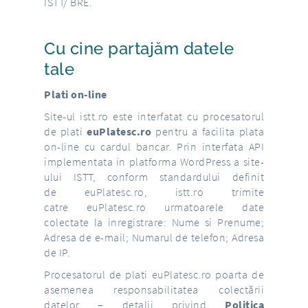
ISTT/ BRE.
Cu cine partajăm datele
tale
Plati on-line
Site-ul
istt.ro
este interfatat cu procesatorul
de plati
euPlatesc.ro
pentru a facilita plata
on-line cu cardul bancar. Prin interfata API
implementata in platforma WordPress a site-
ului ISTT, conform standardului definit
de
euPlatesc.ro
,
istt.ro
trimite
catre
euPlatesc.ro
urmatoarele date
colectate la inregistrare: Nume si Prenume;
Adresa de e-mail; Numarul de telefon; Adresa
de IP.
Procesatorul de plati
euPlatesc.ro
poarta de
asemenea responsabilitatea colectării
datelor – detalii privind
Politica