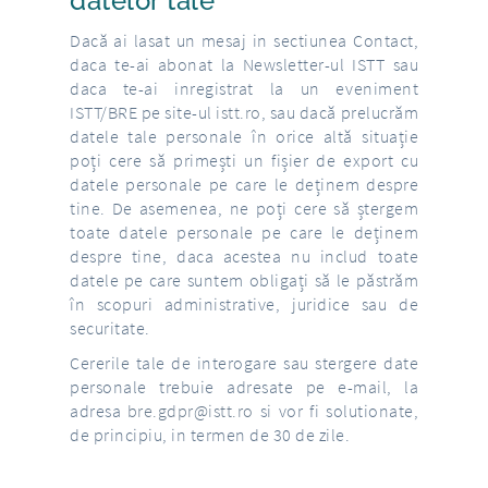
datelor tale
Dacă ai lasat un mesaj in sectiunea Contact,
daca te-ai abonat la Newsletter-ul ISTT sau
daca te-ai inregistrat la un eveniment
ISTT/BRE pe site-ul
istt.ro
, sau dacă prelucrăm
datele tale personale în orice altă situație
poți cere să primești un fișier de export cu
datele personale pe care le deținem despre
tine. De asemenea, ne poți cere să ștergem
toate datele personale pe care le deținem
despre tine, daca acestea nu includ toate
datele pe care suntem obligați să le păstrăm
în scopuri administrative, juridice sau de
securitate.
Cererile tale de interogare sau stergere date
personale trebuie adresate pe e-mail, la
adresa
bre.gdpr@istt.ro
si vor fi solutionate,
de principiu, in termen de 30 de zile.