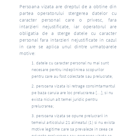
Persoana vizata are dreptul de a obtine din
partea operatorului stergerea datelor cu
caracter personal care o privesc, fara
intarzieri nejustificate, iar operatorul are
obligatia de a sterge datele cu caracter
personal fara intarzieri nejustificate in cazul
in care se aplica unul dintre urmatoarele
motive:
datele cu caracter personal nu mai sunt
necesare pentru indeplinirea scopurilor
pentru care au fost colectate sau prelucrate;
persoana vizata isi retrage consimtamantul
pe baza caruia are loc prelucrarea […], si nu
exista niciun alt temei juridic pentru
prelucrarea;
persoana vizata se opune prelucrarii in
temeiul articolului 21 alineatul (1) si nu exista
motive legitime care sa prevaleze in ceea ce
priveste prelucrarea sau persoana vizata se