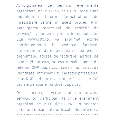
Achiziționarea de servicii/ evenimente
organizate de ISTT si/ sau BRE presupune
indeplinirea tuturor formalitatilor de
inregistrare cerute in acest proces. Prin
parcurgerea procesului de achizitie de
servicii/ evenimente prin intermediul site-
ului www.istt.ro, va exprimati expres
consimtamantul in vederea furnizarii
urmatoarelor date personale: numele si
prenumele, adresa de facturare, adresa de
livrare (dupa caz), adresa e-mail, numar de
telefon, CNP (dupa caz), serie si numar act de
identitate, informatii cu caracter profesional
(cod RUP – dupa caz), datele fiscale ale CIP
sau ale persoanei juridice (dupa caz).
De asemenea, in vederea utilizarii oricarui
serviciu ori participarii la orice eveniment
organizat de ISTT si/sau BRE in vederea
eliberarii documentelor fiscale aferente ori a
diplomelor de participare, vi se poate solicita