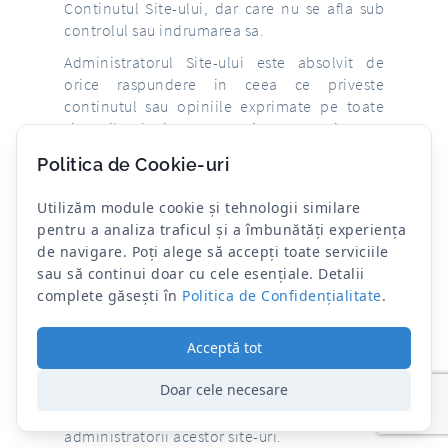
Continutul Site-ului, dar care nu se afla sub
controlul sau indrumarea sa.
Administratorul Site-ului este absolvit de
orice raspundere in ceea ce priveste
continutul sau opiniile exprimate pe toate
site-urile de internet mai sus mentionate,
precum si corectitudinea si exactitatea
Politica de Cookie-uri
acestora, iar Utilizatorii inteleg si accepta ca
aceste site-uri de internet nu sunt
Utilizăm module cookie și tehnologii similare
monitorizate, controlate sau verificate in
pentru a analiza traficul și a îmbunătăți experiența
orice mod de catre Administratorul Site-ului.
de navigare. Poți alege să accepți toate serviciile
Includerea unei legaturi sau trimiteri catre
sau să continui doar cu cele esențiale. Detalii
alte site-uri de internet nu implica aprobarea
complete găsești în
Politica de Confidențialitate
.
in vreun fel a acestora de catre
Administratorul Site-ului. In momentul in
care Utilizatorii acceseaza aceste site-uri de
Acceptă tot
internet, ei o fac pe riscul lor, cunoscand ca
Doar cele necesare
utilizarea serviciilor oferite de aceste site-uri
este supusa conditiilor stabilite de
administratorii acestor site-uri.