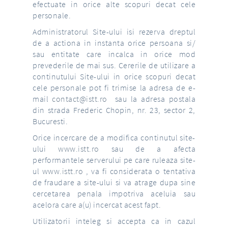
efectuate in orice alte scopuri decat cele
personale.
Administratorul Site-ului isi rezerva dreptul
de a actiona in instanta orice persoana si/
sau entitate care incalca in orice mod
prevederile de mai sus. Cererile de utilizare a
continutului Site-ului in orice scopuri decat
cele personale pot fi trimise la adresa de e-
mail
contact@istt.ro
sau la adresa postala
din strada Frederic Chopin, nr. 23, sector 2,
Bucuresti.
Orice incercare de a modifica continutul site-
ului
www.istt.ro
sau de a afecta
performantele serverului pe care ruleaza site-
ul
www.istt.ro
, va fi considerata o tentativa
de fraudare a site-ului si va atrage dupa sine
cercetarea penala impotriva aceluia sau
acelora care a(u) incercat acest fapt.
Utilizatorii inteleg si accepta ca in cazul