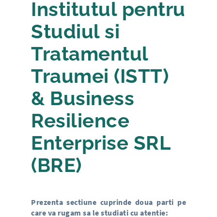
Institutul pentru
Studiul si
Tratamentul
Traumei (ISTT)
& Business
Resilience
Enterprise SRL
(BRE)
Prezenta sectiune cuprinde doua parti pe
care va rugam sa le studiati cu atentie: