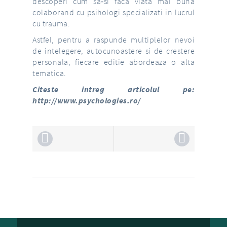
descoperi cum sa‐si faca viata mai buna
colaborand cu psihologi specializati in lucrul
cu trauma.
Astfel, pentru a raspunde multiplelor nevoi
de intelegere, autocunoastere si de crestere
personala, fiecare editie abordeaza o alta
tematica.
Citeste intreg articolul pe:
http://www.psychologies.ro/