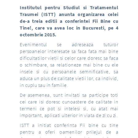
Institutul pentru Studiul si Tratamentul
Traumei (ISTT) anunta organizarea celei
de‐a treia editii a conferintei Fii Bine cu
Tine!, care va avea loc in Bucuresti, pe 4
octombrie 2015.
Evenimentul se adreseaza tuturor
persoanelor interesate sa faca fata mai bine
dificultatilor vietii si celor care doresc sa faca
o schimbare, sa relationeze mai bine cu ele
insele si cu persoanele semnificative, sa
aduca un plus de calitate vietii lor, ca individ,
in cuplu sau in familie.
De asemenea, sunt invitati sa participe toti
cei care isi doresc cunoastere de calitate in
termeni ce pot si intelesi si, cu atat mai
important, aplicati ulterior in viata de zi cu zi.
ISTT a initiat conferinta Fii bine cu tine
pentru a oferi oamenilor prilejul de a