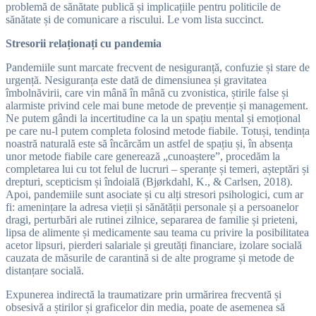
problemă de sănătate publică și implicațiile pentru politicile de
sănătate și de comunicare a riscului. Le vom lista succinct.
Stresorii relaționați cu pandemia
Pandemiile sunt marcate frecvent de nesiguranță, confuzie și stare de
urgență. Nesiguranța este dată de dimensiunea și gravitatea
îmbolnăvirii, care vin mână în mână cu zvonistica, știrile false și
alarmiste privind cele mai bune metode de prevenție și management.
Ne putem gândi la incertitudine ca la un spațiu mental și emoțional
pe care nu-l putem completa folosind metode fiabile. Totuși, tendința
noastră naturală este să încărcăm un astfel de spațiu și, în absența
unor metode fiabile care generează „cunoaștere”, procedăm la
completarea lui cu tot felul de lucruri – speranțe și temeri, așteptări și
drepturi, scepticism și îndoială (Bjørkdahl, K., & Carlsen, 2018).
Apoi, pandemiile sunt asociate și cu alți stresori psihologici, cum ar
fi: amenințare la adresa vieții și sănătății personale și a persoanelor
dragi, perturbări ale rutinei zilnice, separarea de familie și prieteni,
lipsa de alimente și medicamente sau teama cu privire la posibilitatea
acetor lipsuri, pierderi salariale și greutăți financiare, izolare socială
cauzata de măsurile de carantină si de alte programe și metode de
distanțare socială.
Expunerea indirectă la traumatizare prin urmărirea frecventă și
obsesivă a știrilor și graficelor din media, poate de asemenea să