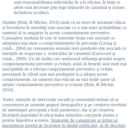
sunt responsabilitatea individului de a le efectua, în timp ce
altele sunt decretate prin lege (măsurile de carantină și izolare,
închiderea școlilor).
Studiile (Bish, & Michie, 2010) arată că un nivel de anxietate ridicat
și încrederea în autorități sunt asociate cu o mai mare probabilitate ca
oamenii să se angajeze în aceste comportamente preventive.
Cunoaștere modului în care se transmite boala este asociată cu
adoptarea mai mare a comportamentelor de precauție (Leung și
colab., 2004) iar cunoașterea sensului unei pandemii este asociată cu
intențiile de respectare a restricțiilor de carantină (Eastwood și
colab., 2009). Un alt studiu care analizează influența genului asupra
comportamentului preventiv și evitant, arată că femeile sunt mult mai
susceptibile de a efectua comportamente preventive și evitate,
persoanele în vârstă sunt mai predispuse la a adopta aceste
comportamente, iar oamenii mai educați au mai multe șanse să
adopte comportamente preventive și evitante (Bish, & Michie,
2010).
Astfel, măsurile de intervenție socială și comunitară trebuie să se
concentreze pe anumite grupuri demografice și pe creșterea nivelului
de amenințare percepută a bolii pandemice, dar și pe creșterea
încrederii populației în eficacitatea măsurilor concepute pentru a
proteja împotriva acesteia.
Strategiile de comunicare ar trebui să
maximizeze nivelul de încredere în rândul publicului, să fie deschise