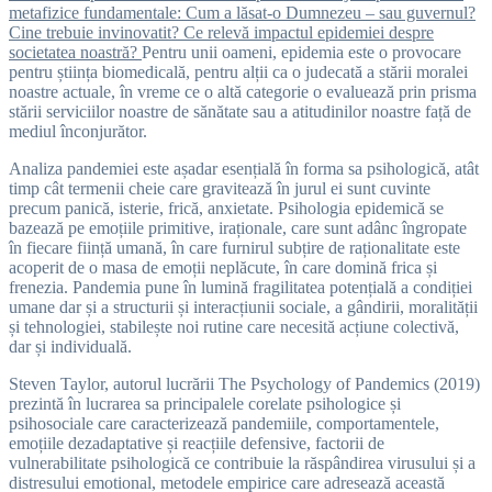
metafizice fundamentale: Cum a lăsat-o Dumnezeu – sau guvernul?
Cine trebuie invinovatit? Ce relevă impactul epidemiei despre
societatea noastră?
Pentru unii oameni, epidemia este o provocare
pentru știința biomedicală, pentru alții ca o judecată a stării moralei
noastre actuale, în vreme ce o altă categorie o evaluează prin prisma
stării serviciilor noastre de sănătate sau a atitudinilor noastre față de
mediul înconjurător.
Analiza pandemiei este așadar esențială în forma sa psihologică, atât
timp cât termenii cheie care gravitează în jurul ei sunt cuvinte
precum panică, isterie, frică, anxietate. Psihologia epidemică se
bazează pe emoțiile primitive, iraționale, care sunt adânc îngropate
în fiecare ființă umană, în care furnirul subțire de raționalitate este
acoperit de o masa de emoții neplăcute, în care domină frica și
frenezia. Pandemia pune în lumină fragilitatea potențială a condiției
umane dar și a structurii și interacțiunii sociale, a gândirii, moralității
și tehnologiei, stabilește noi rutine care necesită acțiune colectivă,
dar și individuală.
Steven Taylor, autorul lucrării The Psychology of Pandemics (2019)
prezintă în lucrarea sa principalele corelate psihologice și
psihosociale care caracterizează pandemiile, comportamentele,
emoțiile dezadaptative și reacțiile defensive, factorii de
vulnerabilitate psihologică ce contribuie la răspândirea virusului și a
distresului emotional, metodele empirice care adresează această