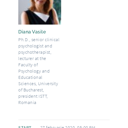
Diana Vasile
Ph.D., senior clinical
psychologist and
psychotherapist,
lecturer at the
Faculty of
Psychology and
Educational
Sciences, University
of Bucharest,
president ISTT,
Romania
START
27 februarie 2020, 05:00 PM