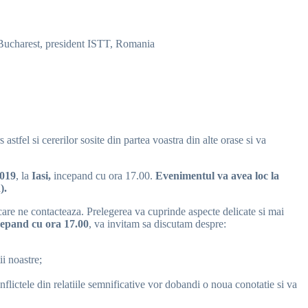
f Bucharest, president ISTT, Romania
fel si cererilor sosite din partea voastra din alte orase si va
2019
, la
Iasi,
incepand cu ora 17.00.
Evenimentul va avea loc la
).
care ne contacteaza. Prelegerea va cuprinde aspecte delicate si mai
epand cu ora 17.00
, va invitam sa discutam despre:
i noastre;
nflictele din relatiile semnificative vor dobandi o noua conotatie si va