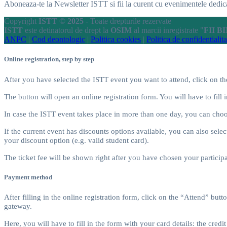
Aboneaza-te la Newsletter ISTT si fii la curent cu evenimentele dedicate
Copyright
ISTT
©
2025
- Toate drepturile rezervate
ISTT
este detinatorul de drept la
OSIM
al marcii inregistrate "
FII B
ANPC
|
Cod deontologic
|
Politica cookies
|
Politica de confidentialita
Online registration, step by step
After you have selected the ISTT event you want to attend, click on t
The button will open an online registration form. You will have to 
In case the ISTT event takes place in more than one day, you can choos
If the current event has discounts options available, you can also selec
your discount option (e.g. valid student card).
The ticket fee will be shown right after you have chosen your particip
Payment method
After filling in the online registration form, click on the “Attend” but
gateway.
Here, you will have to fill in the form with your card details: the cr