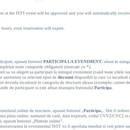
tion at the ISTT event will be approved and you will automatically recei
hour), your reservation will expire.
rticipati, apasati butonul
PARTICIPA LA EVENIMENT
, situat in stang
pletati toate campurile obligatorii (marcate cu *).
sa va alegeti sa participati la intregul eveniment (cand toate zilele sunt 
de asemenea sa selectati tipul de
discount
disponibil la care va incadrat
ului dovada incadrarii in categoria de discount aleasa (exemplu: carnet de
unile de participare si este afisat deasupra butonului
Participa
.
rmularul online de inscriere, apasati butonul „
Participa
„. Veti fi redire
ectua plata online: numarul de card, data expirarii, codul CVV2/CVC2 si n
i, apasati butonul „Plateste online”.
umneavoastra la evenimentul ISTT va fi aprobata imediat si veti primi un