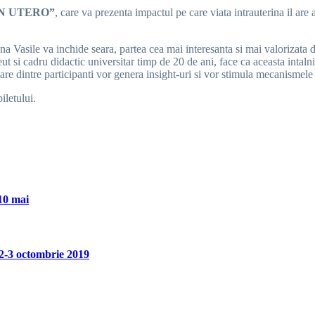
IN UTERO”
, care va prezenta impactul pe care viata intrauterina il ar
ana Vasile va inchide seara, partea cea mai interesanta si mai valorizata
peut si cadru didactic universitar timp de 20 de ani, face ca aceasta intal
iecare dintre participanti vor genera insight-uri si vor stimula mecanismele
iletului.
 10 mai
 2-3 octombrie 2019