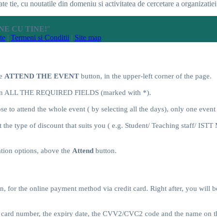
 tie, cu noutatile din domeniu si activitatea de cercetare a organizatiei
INE CU TINE!
"
te
|
Termeni si Conditii
|
Site map
he
ATTEND THE EVENT
button, in the upper-left corner of the page.
fill in ALL THE REQUIRED FIELDS (marked with *).
e to attend the whole event ( by selecting all the days), only one even
t the type of discount that suits you ( e.g. Student/ Teaching staff/ IST
ation options, above the
Attend
button.
ton, for the online payment method via credit card. Right after, you will
edit card number, the expiry date, the CVV2/CVC2 code and the name on th