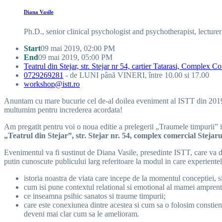
Diana Vasile
Ph.D., senior clinical psychologist and psychotherapist, lectur
Start
09 mai 2019, 02:00 PM
End
09 mai 2019, 05:00 PM
Teatrul din Stejar, str. Stejar nr 54, cartier Tatarasi, Complex Co
0729269281
- de LUNI până VINERI, între 10.00 si 17.00
workshop@istt.ro
Anuntam cu mare bucurie cel de-al doilea eveniment al ISTT din 2019 car
multumim pentru increderea acordata!
Am pregatit pentru voi o noua editie a prelegerii „Traumele timpurii
„Teatrul din Stejar”, str. Stejar nr. 54, complex comercial Stejarul
Evenimentul va fi sustinut de Diana Vasile, presedinte ISTT, care va de
putin cunoscute publicului larg referitoare la modul in care experientel
istoria noastra de viata care incepe de la momentul conceptiei, 
cum isi pune contextul relational si emotional al mamei amprenta 
ce inseamna psihic sanatos si traume timpurii;
care este conexiunea dintre acestea si cum sa o folosim constient 
deveni mai clar cum sa le amelioram.