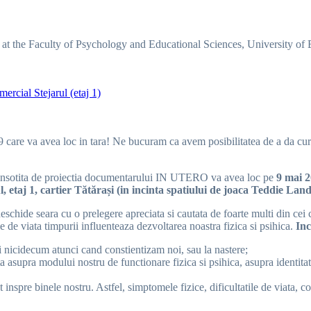
er at the Faculty of Psychology and Educational Sciences, University o
mercial Stejarul (etaj 1)
e va avea loc in tara! Ne bucuram ca avem posibilitatea de a da curs ast
” insotita de proiectia documentarului IN UTERO va avea loc pe
9 mai 
, etaj 1, cartier Tătărași (in incinta spatiului de joaca Teddie Land
schide seara cu o prelegere apreciata si cautata de foarte multi din cei 
e de viata timpurii influenteaza dezvoltarea noastra fizica si psihica.
Inc
si nicidecum atunci cand constientizam noi, sau la nastere;
asupra modului nostru de functionare fizica si psihica, asupra identitati
inspre binele nostru. Astfel, simptomele fizice, dificultatile de viata, co