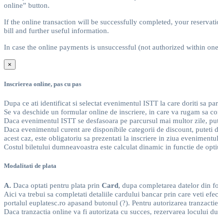
online” button.
If the online transaction will be successfully completed, your reserva
bill and further useful information.
In case the online payments is unsuccessful (not authorized within one 
×
Inscrierea online, pas cu pas
Dupa ce ati identificat si selectat evenimentul ISTT la care doriti sa pa
Se va deschide un formular online de inscriere, in care va rugam sa com
Daca evenimentul ISTT se desfasoara pe parcursul mai multor zile, puteti 
Daca evenimentul curent are disponibile categorii de discount, puteti 
acest caz, este obligatoriu sa prezentati la inscriere in ziua eveniment
Costul biletului dumneavoastra este calculat dinamic in functie de opti
Modalitati de plata
A.
Daca optati pentru plata prin
Card
, dupa completarea datelor din fo
Aici va trebui sa completati detaliile cardului bancar prin care veti ef
portalul euplatesc.ro apasand butonul (?). Pentru autorizarea tranzactie
Daca tranzactia online va fi autorizata cu succes, rezervarea locului d