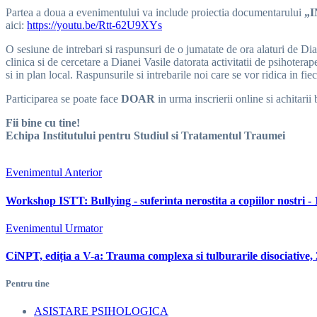
Partea a doua a evenimentului va include proiectia documentarului
„
aici:
https://youtu.be/Rtt-62U9XYs
O sesiune de intrebari si raspunsuri de o jumatate de ora alaturi de Di
clinica si de cercetare a Dianei Vasile datorata activitatii de psihotera
si in plan local. Raspunsurile si intrebarile noi care se vor ridica in f
Participarea se poate face
DOAR
in urma inscrierii online si achitarii b
Fii bine cu tine!
Echipa Institutului pentru Studiul si Tratamentul Traumei
Evenimentul Anterior
Workshop ISTT: Bullying - suferinta nerostita a copiilor nostri -
Evenimentul Urmator
CiNPT, ediția a V-a: Trauma complexa si tulburarile disociative,
Pentru tine
ASISTARE PSIHOLOGICA