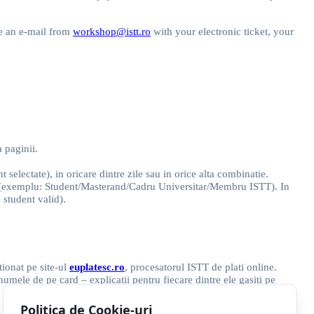
ve an e-mail from
workshop@istt.ro
with your electronic ticket, your
a paginii.
selectate), in oricare dintre zile sau in orice alta combinatie.
i (exemplu: Student/Masterand/Cadru Universitar/Membru ISTT). In
 student valid).
ctionat pe site-ul
euplatesc.ro
, procesatorul ISTT de plati online.
umele de pe card – explicatii pentru fiecare dintre ele gasiti pe
 e-mail automat de la workshop@istt.ro in care veti regasi biletul
Politica de Cookie-uri