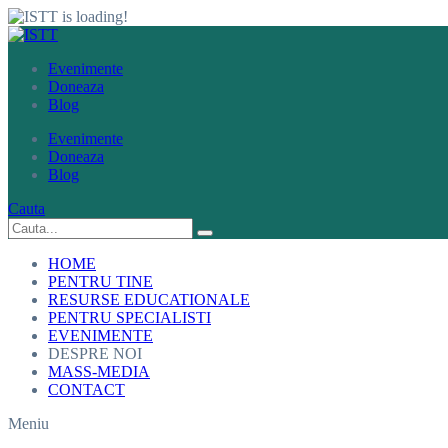
Evenimente
Doneaza
Blog
Evenimente
Doneaza
Blog
Cauta
HOME
PENTRU TINE
RESURSE EDUCATIONALE
PENTRU SPECIALISTI
EVENIMENTE
DESPRE NOI
MASS-MEDIA
CONTACT
Meniu