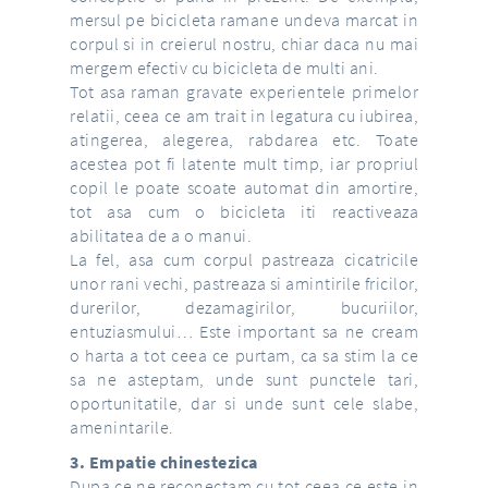
mersul pe bicicleta ramane undeva marcat in
corpul si in creierul nostru, chiar daca nu mai
mergem efectiv cu bicicleta de multi ani.
Tot asa raman gravate experientele primelor
relatii, ceea ce am trait in legatura cu iubirea,
atingerea, alegerea, rabdarea etc. Toate
acestea pot fi latente mult timp, iar propriul
copil le poate scoate automat din amortire,
tot asa cum o bicicleta iti reactiveaza
abilitatea de a o manui.
La fel, asa cum corpul pastreaza cicatricile
unor rani vechi, pastreaza si amintirile fricilor,
durerilor, dezamagirilor, bucuriilor,
entuziasmului… Este important sa ne cream
o harta a tot ceea ce purtam, ca sa stim la ce
sa ne asteptam, unde sunt punctele tari,
oportunitatile, dar si unde sunt cele slabe,
amenintarile.
3. Empatie chinestezica
Dupa ce ne reconectam cu tot ceea ce este in