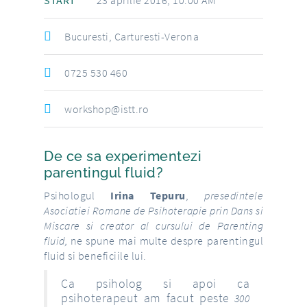
START
23 aprilie 2016, 10:00 AM
Bucuresti, Carturesti-Verona
0725 530 460
workshop@istt.ro
De ce sa experimentezi
parentingul fluid?
Psihologul
Irina Tepuru
,
presedintele
Asociatiei Romane de Psihoterapie prin Dans si
Miscare si creator al cursului de Parenting
fluid,
ne spune mai multe despre parentingul
fluid si beneficiile lui.
Ca psiholog si apoi ca
psihoterapeut am facut peste
300