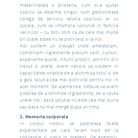
maternitatea o prietena, cum si-a ajutat
copilul sa doarma singur, cum gestioneaza
colega de serviciu relatia copilului ei cu
scoala, cum se intampla lucrurile in familia
vecinilor – cu totii stim ca de cele mai multe
ori toate astea nu se potrivesc si la noi.
Noi suntem un creuzet unde amestecam,
combinam ingrediente precum carti, cursuri,
experiente auzite, intuitii proprii, amintiri din
trecut si altele. Avem nevoie sa credem in
capacitatea noastra de a alchimiza totul si de
a gasi solutia cea mai potrivita pentru noi in
acel moment. De asemenea, trebuie sa avem
puterea de a schimba ingrediente, de a cauta
unele noi, daca solutia nu este cea mai buna
sau daca nu mai merge dupa un timp.
2. Memoria corporala
In corpul nostru se pastreaza toate
experientele pe care le-am trait de la
conceptie si pana in prezent. De exemplu,