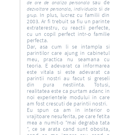
sau de
de ore de analiza personala
,
si
dezvoltare personala
individuala
de
. In plus, lucrez cu familii din
grup
2003. Ar fi trebuit sa fiu un parinte
extraterestru, cu reactii perfecte,
cu un copil perfect intr-o familie
perfecta.
Dar, asa cum li se intampla si
parintilor care ajung in cabinetul
meu, practica nu seamana cu
teoria. E adevarat ca informarea
este vitala si este adevarat ca
parintii nostri au facut si greseli
din pura nestiinta. Totusi,
realitatea este ca purtam adanc in
noi experientele modului in care
am fost crescuti de parintii nostri.
Eu spun ca am in interior o
vrajitoare nesuferita, pe care fetita
mea a numit-o ”mai degraba tata
”, ce se arata cand sunt obosita,