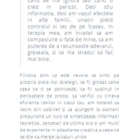
cand ea ma ignora sau cand o
cred in pericol. Desi stiu
informatia, desi am vazut efectele
in alte familii, uneori pierd
controlul si ies de pe traseu. In
terapia mea, am invatat sa am
compasiune si fata de mine, sa am
puterea de a recunoaste adevarul,
greseala, si sa ma stradui sa fac
mai bine.
Fiindca stim ca este nevoie sa simti pe
propria piele noi strategii, sa fii ghidat catre
ceea ce ti se potriveste, sa fii sustinut in
perioadele de proba, sa verifici cu cineva
eficienta ideilor in cazul tau, am hotarat sa
iesim din cabinet si sa ajungem la oameni
propunand un curs ce sintetizeaza informatii
teoretice, cercetari de ultima ora si ani multi
de experienta in adaptarea creativa a ceea ce
se stie ca merge la cazuri unice.