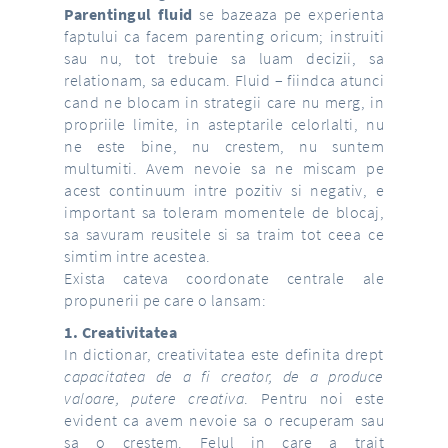
Parentingul fluid
se bazeaza pe experienta
faptului ca facem parenting oricum; instruiti
sau nu, tot trebuie sa luam decizii, sa
relationam, sa educam. Fluid – fiindca atunci
cand ne blocam in strategii care nu merg, in
propriile limite, in asteptarile celorlalti, nu
ne este bine, nu crestem, nu suntem
multumiti. Avem nevoie sa ne miscam pe
acest continuum intre pozitiv si negativ, e
important sa toleram momentele de blocaj,
sa savuram reusitele si sa traim tot ceea ce
simtim intre acestea.
Exista cateva coordonate centrale ale
propunerii pe care o lansam:
1. Creativitatea
In dictionar, creativitatea este definita drept
capacitatea de a fi creator, de a produce
valoare, putere creativa
. Pentru noi este
evident ca avem nevoie sa o recuperam sau
sa o crestem. Felul in care a trait