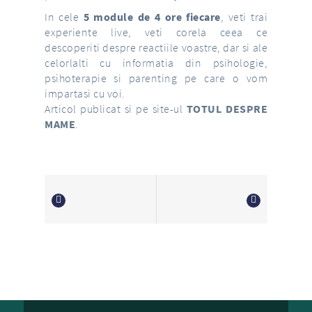
In cele
5 module de 4 ore fiecare
, veti trai
experiente live, veti corela ceea ce
descoperiti despre reactiile voastre, dar si ale
celorlalti cu informatia din psihologie,
psihoterapie si parenting pe care o vom
impartasi cu voi.
Articol publicat si pe site-ul
TOTUL DESPRE
MAME
.