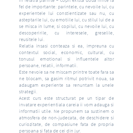
In relatia parinte – copil exista doua fiinte la
fel de importante: parintele, cu nevoile lui, cu
experientele lui constientizate sau nu, cu
asteptarile lui, cu emotiile lui, cu stilul lui de a
se misca in lume; si copilul, cu nevoile lui, cu
descoperirile, cu interesele, greselile,
reusitele lui.
Relatia insasi conteaza si ea, impreuna cu
contextul social, economic, cultural, cu
tonusul emotional si influentele altor
persoane, relatii, informatii.
Este nevoie sa ne miscam printre toate fara sa
ne blocam, sa gasim ritmul potrivit noua, sa
adaugam experiente sa renuntam la unele
strategii.
Acest curs este structurat pe un tipar de
invatare experientiala careia ii vom adauga si
informatii utile. Ne propunem sa sustinem o
atmosfera de non-judecata, de deschidere si
curiozitate, de compasiune fata de propria
persoana si fata de cei din jur.