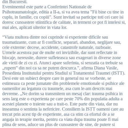
din Bucuresti.
Evenimentul este parte a Conferintei Nationale de
Psihotraumatologie, editia a II-a, si va avea tema ”Fii bine cu tine in
cuplu, in familie, cu copiii”. Sunt invitati sa participe toti cei care isi
doresc cunoastere stiintifica de calitate, in termeni ce pot fi intelesi si,
mai ales, aplicati ulterior in viata lor.
“Viata multora dintre noi cuprinde si experiente dificile sau
traumatizante, cum ar fi conflicte, separari, abandon, neglijare sau,
cele extreme: decese, accidente, catastrofe naturale, razboaie.
Urmele acestora par de multe ori invizibile, dar sunt reflectate in
blocaje, nereusite, durere sufleteasca sau exagerari in diverse zone
ale vietii de zi cu zi. Atunci apare suferinta, si senzatia ca trebuie sa
„rupem” din noi ca sa ne putem descurca.”, afirma Diana Vasile,
Presedinta Institutului pentru Studiul si Tratamentul Traumei (ISTT).
Desi este un subiect despre care in general nu se vorbeste, se
estimeaza ca peste jumatate din problemele emotionale si psihice ale
oamenilor au legatura cu traumele, asa cum le-am descris mai
devreme. „Ne dorim sa transmitem un mesaj clar: trauma psihica in
sens larg este o experienta pe care peste 70% din populatia adulta a
acestei planete o traieste sau a trait-o. Este parte din viata, dar nu
inseamna o sentinta la nefericire. Consiliem la ISTT oameni care au
trecut prin acest tip de experiente, asa ca stim ca efortul de a se
angaja in terapie merita, pentru ca viata dupa trauma poate fi mai
plina de sens, aduce un plus de cunoastere de sine, de putere si