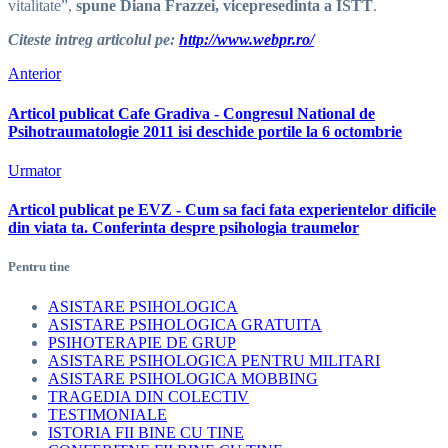
vitalitate”,
spune Diana Frazzei, vicepresedinta a ISTT
.
Citeste intreg articolul pe:
http://www.webpr.ro/
Anterior
Articol publicat Cafe Gradiva - Congresul National de
Psihotraumatologie 2011 isi deschide portile la 6 octombrie
Urmator
Articol publicat pe EVZ - Cum sa faci fata experientelor dificile
din viata ta. Conferinta despre psihologia traumelor
Pentru tine
ASISTARE PSIHOLOGICA
ASISTARE PSIHOLOGICA GRATUITA
PSIHOTERAPIE DE GRUP
ASISTARE PSIHOLOGICA PENTRU MILITARI
ASISTARE PSIHOLOGICA MOBBING
TRAGEDIA DIN COLECTIV
TESTIMONIALE
ISTORIA FII BINE CU TINE