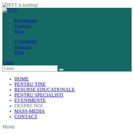
Evenimente
Doneaza
Blog
Evenimente
Doneaza
Blog
Cauta
HOME
PENTRU TINE
RESURSE EDUCATIONALE
PENTRU SPECIALISTI
EVENIMENTE
DESPRE NOI
MASS-MEDIA
CONTACT
Meniu