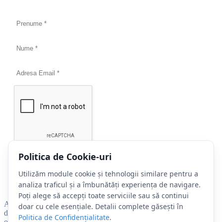
Politica de Cookie-uri
Acest câmp este obligatoriu.
Utilizăm module cookie și tehnologii similare pentru a
analiza traficul și a îmbunătăți experiența de navigare.
Poți alege să accepți toate serviciile sau să continui
Aboneaza-te la Newsletter ISTT si fii la curent cu evenimentele
doar cu cele esențiale. Detalii complete găsești în
dedicate tie, cu noutatile din domeniu si activitatea de cercetare a
Politica de Confidențialitate
.
organizatiei.